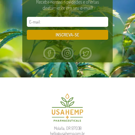
Receba nossas novidades e ofertas
diretamente em seu e-mail!
INSCREVA-SE
Molalla, OR 97038
hello@usahemp.com.br