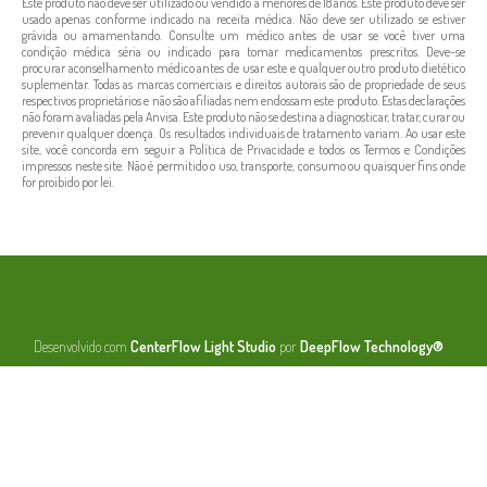
Este produto não deve ser utilizado ou vendido a menores de 18 anos. Este produto deve ser
usado apenas conforme indicado na receita médica. Não deve ser utilizado se estiver
grávida ou amamentando. Consulte um médico antes de usar se você tiver uma
condição médica séria ou indicado para tomar medicamentos prescritos. Deve-se
procurar aconselhamento médico antes de usar este e qualquer outro produto dietético
suplementar. Todas as marcas comerciais e direitos autorais são de propriedade de seus
respectivos proprietários e não são afiliadas nem endossam este produto. Estas declarações
não foram avaliadas pela Anvisa. Este produto não se destina a diagnosticar, tratar, curar ou
prevenir qualquer doença. Os resultados individuais de tratamento variam. Ao usar este
site, você concorda em seguir a Política de Privacidade e todos os Termos e Condições
impressos neste site. Não é permitido o uso, transporte, consumo ou quaisquer fins onde
for proibido por lei.
Desenvolvido com
CenterFlow Light Studio
por
DeepFlow Technology®