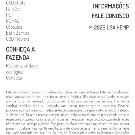
CBD Shots
INFORMAÇÕES
Pain Gel
FALE CONOSCO
PET
GOMAS
Cápsulas
© 2026 USA HEMP
Bath Bombs
CBD Flowers
CONHEÇA A
FAZENDA
Responsabilidade
ecológica
Genética
Este produto não deve ser utilizado ou vendido a menores de 18 anos. Este produto deve ser
usado apenas conforme indicado na receita médica. Não deve ser utilizado se estiver
grávida ou amamentando. Consulte um médico antes de usar se você tiver uma
condição médica séria ou indicado para tomar medicamentos prescritos. Deve-se
procurar aconselhamento médico antes de usar este e qualquer outro produto dietético
suplementar. Todas as marcas comerciais e direitos autorais são de propriedade de seus
respectivos proprietários e não são afiliadas nem endossam este produto. Estas declarações
não foram avaliadas pela Anvisa. Este produto não se destina a diagnosticar, tratar, curar ou
prevenir qualquer doença. Os resultados individuais de tratamento variam. Ao usar este
site, você concorda em seguir a Política de Privacidade e todos os Termos e Condições