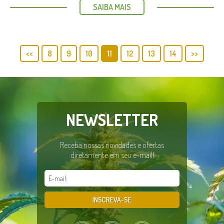
SAIBA MAIS
<<
8
9
10
11
12
13
14
>>
NEWSLETTER
Receba nossas novidades e ofertas
diretamente em seu e-mail!
INSCREVA-SE