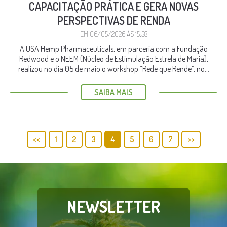
CAPACITAÇÃO PRÁTICA E GERA NOVAS
PERSPECTIVAS DE RENDA
EM 06/05/2026 ÀS 15:58
A USA Hemp Pharmaceuticals, em parceria com a Fundação
Redwood e o NEEM (Núcleo de Estimulação Estrela de Maria),
realizou no dia 05 de maio o workshop “Rede que Rende”, no...
SAIBA MAIS
<<
1
2
3
4
5
6
7
>>
NEWSLETTER