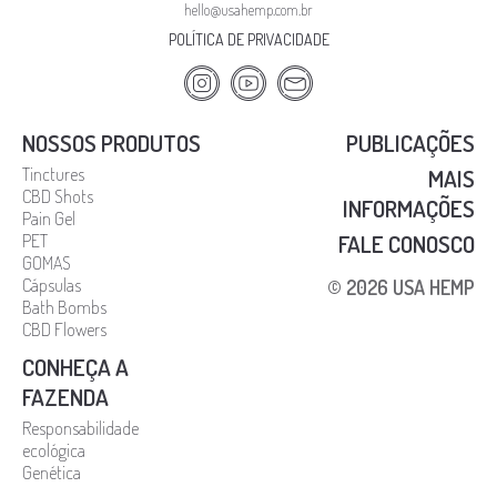
hello@usahemp.com.br
POLÍTICA DE PRIVACIDADE
NOSSOS PRODUTOS
PUBLICAÇÕES
Tinctures
MAIS
CBD Shots
INFORMAÇÕES
Pain Gel
FALE CONOSCO
PET
GOMAS
Cápsulas
© 2026 USA HEMP
Bath Bombs
CBD Flowers
CONHEÇA A
FAZENDA
Responsabilidade
ecológica
Genética