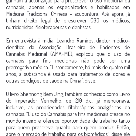
ganham a autorização para prescrever o uso medicinal da
cannabis, apenas os especializados e habilitados em
Medicina Tradicional Chinesa - acupuntura. Até agora, já
tinham direito legal de prescrever CBD os médicos,
nutricionistas, fisioterapeutas e dentistas.
Em entrevista à mídia, Leandro Ramires, diretor médico-
científico da Associação Brasileira de Pacientes de
Cannabis Medicinal (AMA+ME), explicou que o uso de
cannabis para fins medicinais não pode ser uma
prerrogativa médica. “Historicamente, há mais de quatro mil
anos, a substância é usada para tratamento de dores e
outras condições de saúde na China”, disse.
O livro Shennong Bem Jing, também conhecido como Livro
do Imperador Vermelho, de 210 d.c., já mencionava,
inclusive, as propriedades fitoterápicas analgésicas da
cannabis. “O uso do Cannabis para fins medicinais cresce no
mundo inteiro e oferece oportunidade de trabalho tanto
para quem prescreve quanto para quem produz. Então,
abre o mercado de trabalho para os biomédicos”, disse ele